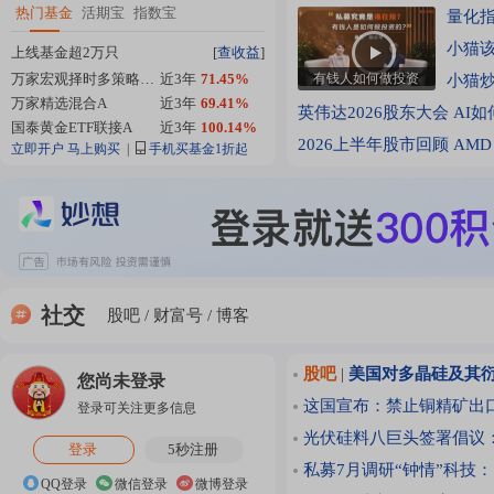
热门基金
活期宝
指数宝
量化
小猫
上线基金超2万只
[
查收益
]
万家宏观择时多策略混合A
近3年
71.45%
有钱人如何做投资
小猫
万家精选混合A
近3年
69.41%
英伟达2026股东大会
AI
国泰黄金ETF联接A
近3年
100.14%
2026上半年股市回顾
AMD 
立即开户
马上购买
|
手机买基金1折起
社交
股吧
财富号
博客
股吧
|
美国对多晶硅及其
您尚未登录
这国宣布：禁止铜精矿出
登录可关注更多信息
光伏硅料八巨头签署倡议
登录
5秒注册
私募7月调研“钟情”科技
QQ登录
微信登录
微博登录