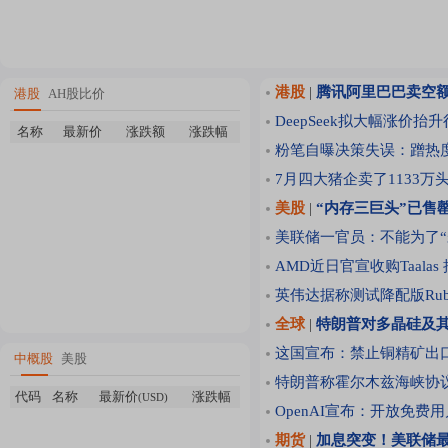
港股
|
腾讯阿里巴巴卖空额
港股
AH股比价
DeepSeek拟大幅涨价抬升
名称
最新价
涨跌额
涨跌幅
粉笔自曝决策失误：蹭热
7月四大猪企卖了1133万
美股
|
“内存三巨头”已售罄
美联储一官员：不能为了“
AMD近日官宣收购Taala
英伟达据称测试降配版Rub
全球
|
特朗普对多晶硅及
这国宣布：禁止铜精矿出口
中概股
美股
特朗普称霍尔木兹海峡协
代码
名称
最新价
涨跌幅
(USD)
OpenAI宣布：开放免费用
期货
|
加息突变！美联储