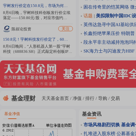
宇树发行价定在150.8元，市场为何没那么“热烈”？
困在传奇里的恺英网络
微
8月6日晚，宇树科技科创板发行价尘埃
话题
|
美拟限制中国IDC
落定——150.80元/股，对应市值约
609.93亿元。消息出来后，不少股民朋
英伟达急寻中国AI基站供
友第一反应是算中签收益，但更值得观
关注
陈叔论投资
察的是，今天机器人板块走得相当温
长鑫拒绝苹果压价
特朗普
和，没有出现预想中的集体狂欢，这到
150.8元！宇树科技发行价定了，609亿市值贵不贵？中一签能赚多少？
段永平非主动减持泡泡玛
底是为什么？ 先说说大家最关心的钱袋
8月6日晚间，“人形机器人第一股”宇树
子问题。中一签（500股）要缴款7.54万
SK海力士与闪迪发力HBF
科技（688836.SH）正式敲定科创板IPO
元，门槛不低。如果参考过往高溢价新
发行价。 发行价150.80元/股，发行后总
股的首日表现，有人测算要是涨300%，
股本约4.05亿股，上市时市值约609.93
一签能赚二十多万；涨450%的话，三...
亿元。本次公开发行4044.6434万股，占
发行后总股本10%，预计募资总额约
60.99亿元，扣除发行费用后净额约
59.17亿元。网上申购日为8月10日，中
一签（500股）需缴款7.54万元。 从3月
20日获受理到6月1日过会，...
基金理财
天天基金首页
净值
排行
导购
交易
基金净值
基金资讯
市场风格剧烈切换 基金调
扎堆进入股东榜 公募基