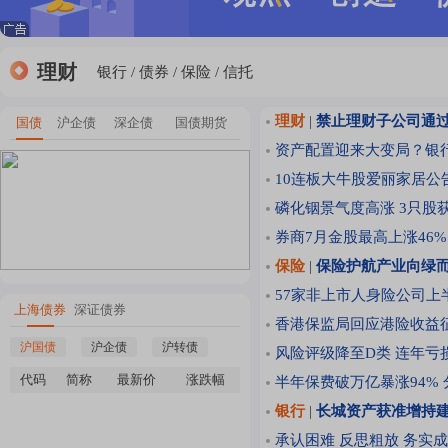
理财
银行
债券
保险
信托
理财
|
禁止理财子公司通
国债
沪企债
深企债
国债期货
资产配置迎来大变局？银行
10连板大牛股爱丽家居公
磷化铟景气度高涨 3只股
券商7月金股最高上涨46
保险
|
保险护航产业向绿而
57家非上市人身险公司上
上海债券
深证债券
香港保监局回应港险收益征
沪国债
沪企债
沪转债
风险评级降至D类 连年亏
代码
简称
最新价
涨跌幅
半年保费破万亿暴涨94%
银行
|
长城资产获准增持建
承认困难 反思粗放 务实