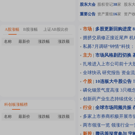
股东大会
股权登记
38
家
股东
重要公告
资产重组
16
家
资产
市场
|
多股更新回购进度 8
A股涨幅
B股涨幅
上证AB股比价
拥挤交易修正接近尾声 
名称
最新价
涨跌幅
涨跌额
私募7月调研“钟情”科技
主力
|
市场风格剧烈切换 
扎堆进入上市公司前十大
全球快讯
研究报告
资金流
个股
|
10连板大牛股公告
磷化铟景气度高涨 3只概
创新药产业生态持续优化
科创板涨幅榜
行业
|
全球市场同频共振 
多家上市券商积极开展市
名称
最新价
涨跌幅
涨跌额
两市领涨一览
领涨行业一
新股
|
腾讯等深度参与 宇