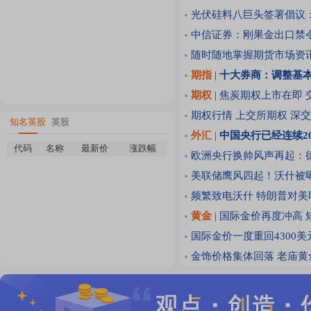
光伏硅料八巨头签署倡议
中信证券：刚果金出口禁
随时随地掌握期货市场资讯
期指
|
十大券商：调整基本
期权
|
焦炭期权上市在即 
期权行情
上交所期权
深交
知名英股
英股
外汇
|
中国央行已经连续2
代码
名称
最新价
涨跌幅
欧洲央行换帅风声再起：
美联储鹰风四起！沃什被
频繁致电沃什 特朗普对
黄金
|
国际金价再度冲高 
国际金价一度重回4300
金饰价格集体回落 老庙黄金