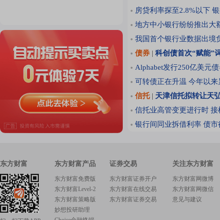
房贷利率探至2.8%以下
地方中小银行纷纷推出大
我国首个银行业数据出境
债券
|
科创债首次“赋能”
Alphabet发行250亿美
可转债正在升温 今年以来累
信托
|
天津信托拟转让天弘
信托业高管变更进行时 
银行间同业拆借利率
债市
东方财富
东方财富产品
证券交易
关注东方财富
东方财富免费版
东方财富证券开户
东方财富网微博
东方财富Level-2
东方财富在线交易
东方财富网微信
东方财富策略版
东方财富证券交易
意见与建议
妙想投研助理