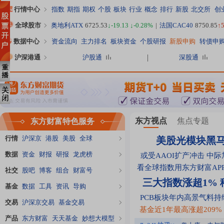
行情中心
指数
期指
期权
个股
板块
行业
概念
排行
新股
北交所
创
全球股市
奥地利ATX
6725.53
↓-19.13 ↓-0.28%
|
法国CAC40
8750.85
↑5
数据中心
资金流向
主力排名
板块资金
个股研报
新股申购
转债申
沪深港通
沪股通
深股通
东方视点
焦点专题
东方财富特色服务
行情
沪深京
港股
美股
全球
美股光模块黑
数据
资金
财报
研报
龙虎榜
或受AAOI扩产冲击 中
看全球指数用东方财富AP
社交
股吧
博客
组合
财富号
三大指数涨超1%
基金
数据
工具
资讯
导购
PCB板块年内高景气料持
交易
沪深京交易
基金交易
基金近1年最高涨超209%
产品
东方财富
天天基金
妙想大模型