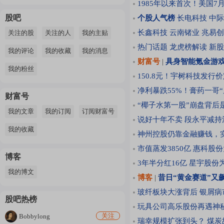
1985年以来首次！美国
股吧
个股人气榜
长电科技
中际
长鑫科技
云南锗业
兆易创
关注的股
关注的人
我的主贴
热门话题
龙虎榜解读
新股
我的评论
我的收藏
我的消息
财富号
|
具身智能氪金游
我的粉丝
150.8元！宇树科技发行
净利暴跌55%！膏药一哥“
财富号
“椰子水第一股”崩盘背后
我的文章
我的订阅
订阅财富号
说好十年不卖 段永平减持
我的收藏
神州控股仍靠金融赚钱，实
市值蒸发3850亿 惠科股
博客
3年半分红16亿 星宇股份
我的博文
博客
|
昔日“黄金赛道”又
玻纤板块大涨背后
银屑病
股吧热榜
玩具公司高乐股份再遇神
关注
Bobbylong
瑞幸规模扩张到头？
煤炭