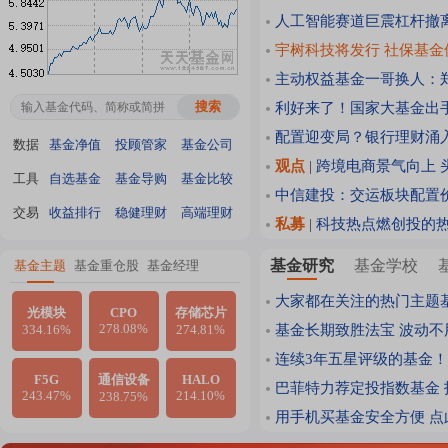
人工智能赛道巨震杠杆撤
宇树科技将发行 社保基
主动权益基金一哥换人：
利好来了！国家大基金出
配置迎变局？银行理财涌
数据
基金净值
投顾管家
基金公司
观点
|
跨境电商景气向上 
工具
自选基金
基金导购
基金比较
中信建投：交运板块配置
交易
收益排行
稳健理财
高端理财
私募
|
科技热点燃创投的热
基金研究
基金学校
基金主题
基金重仓股
基金经理
大家都在关注的热门主题
光模块
CPO
存储芯片
278.08%
334.16%
274.81%
基金长期致胜法宝 波动不
连续3年五星评级的基金！
F5G
通信设备
HALO
巴菲特力荐定投指数基金
243.47%
214.10%
238.75%
用手机买基金安全方便 点