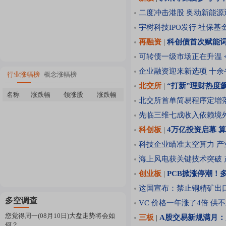
二度冲击港股 奥动新能
宇树科技IPO发行 社保
再融资
|
科创债首次赋能
可转债一级市场正在升温 今
企业融资迎来新选项 十余
行业涨幅榜
概念涨幅榜
北交所
|
“打新”理财热度
名称
涨跌幅
领涨股
涨跌幅
北交所首单简易程序定增
先临三维七成收入依赖境
科创板
|
4万亿投资启幕 
科技企业瞄准太空算力 产
海上风电获关键技术突破
创业板
|
PCB掀涨停潮！
这国宣布：禁止铜精矿出口
多空调查
VC 价格一年涨了4倍 
您觉得周一(08月10日)大盘走势将会如
三板
|
A股交易新规满月
何？