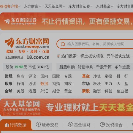
移动客户端
东方财富
天天基金网
东方财富证券
东财基金
东方财富
热门搜索:
稀土板块领涨
元件板块走强
A股估值分析全览
重要机构持
股价
19.98
元
市值
3161
亿
新股申购
转债申购
千股千评
条件选股
|
上市公司限售股解禁一览
昨
财经
焦点
评论
国内
国际
专题
基金
净值
定投
排 行
股票
行情
必读
数据
期指
期权
市场
板块
主力
大 盘
全球
美股
港股
外汇
期货
黄金
新股
融资
科创
创业板
行情数据
证券交易
基金理财
投资组合