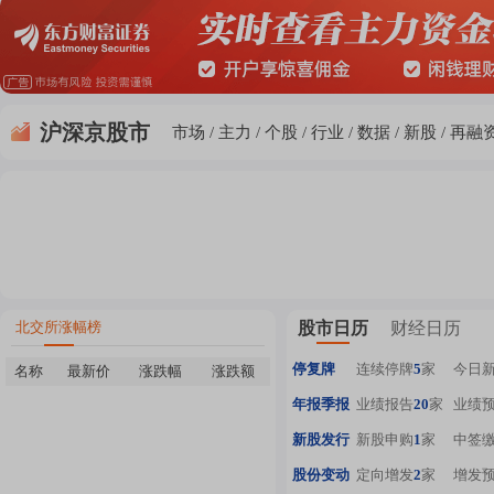
沪深京股市
市场
主力
个股
行业
数据
新股
再融
北交所涨幅榜
股市日历
财经日历
停复牌
连续停牌
5
家
今日
名称
最新价
涨跌幅
涨跌额
年报季报
业绩报告
20
家
业绩
新股发行
新股申购
1
家
中签
股份变动
定向增发
2
家
增发