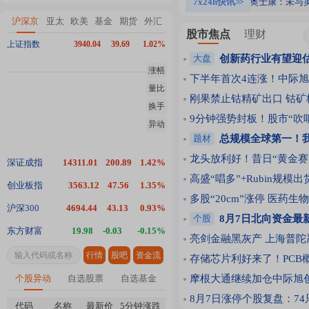
20:41
加拿大7月就业数据显著强于市场预期
20:41
7x24h快讯
4天2板奥士康：未与英伟达
>>
沪深京
亚太
欧美
基金
期货
外汇
股市焦点
理财
上证指数
3940.04
39.69
1.02%
大盘
创新药行业有望迎
涨幅
下半年首次4连涨！中际旭
量比
刚果禁止钴精矿出口 钴矿
换手
9分钟强势封板！股市“吹
异动
题材
总规模全球第一！我
龙头放利好！昔日“黄金赛
深证成指
14311.01
200.89
1.42%
高盛“唱多”+Rubin规模
创业板指
3563.12
47.56
1.35%
多股“20cm”涨停 医药
沪深300
4694.44
43.13
0.93%
个股
8月7日北向资金最
东方财富
19.98
-0.03
-0.15%
亮剑金融黑灰产 上海普陀
行情
股吧
资金流
存储芯片利好来了！PCB
个股异动
自选股票
自选基金
摩根大通继续加仓中际旭创H
8月7日涨停个股复盘：74
代码
名称
最新价
5分钟涨跌