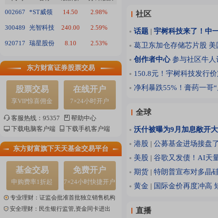
002667
*ST威领
14.50
2.98%
社区
300489
光智科技
240.00
2.59%
话题
|
宇树科技来了！中
920717
瑞星股份
8.10
2.53%
葛卫东加仓存储芯片股
美
创作者中心
参与社区牛人
东方财富证券股票交易
150.8元！宇树科技发行
净利暴跌55%！膏药一哥“
股票交易
在线开户
享VIP惊喜佣金
7×24小时开户
全球
客服热线：95357
帮助中心
下载电脑客户端
下载手机客户端
沃什被曝为9月加息敞开大
港股
|
公募基金进场接盘
东方财富旗下天天基金交易平台
美股
|
谷歌又发债！AI天
基金交易
免费开户
期货
|
特朗普宣布对多晶
申购费率1折起
7×24小时快捷开户
黄金
|
国际金价再度冲高 
专业理财：证监会批准首批独立销售机构
安全理财：民生银行监管,资金同卡进出
直播