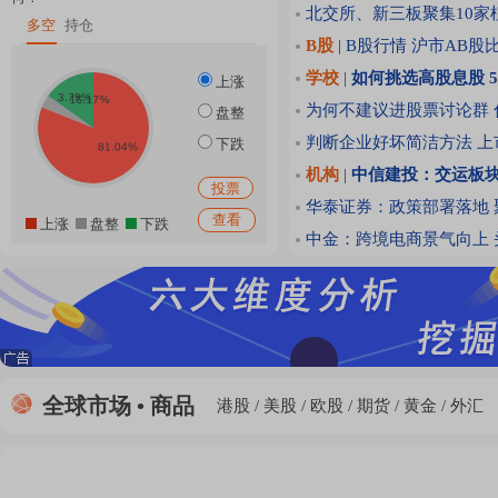
北交所、新三板聚集10家
多空
持仓
B股
|
B股行情
沪市AB股
学校
|
如何挑选高股息股
上涨
为何不建议进股票讨论群
盘整
判断企业好坏简洁方法
上
下跌
机构
|
中信建投：交运板
华泰证券：政策部署落地 
查看
上涨
盘整
下跌
中金：跨境电商景气向上
全球市场 • 商品
港股
美股
欧股
期货
黄金
外汇